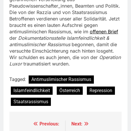
Pseudowissenschafter_innen, Beamten und Politik.
Die von der Razzia und von Staatsrassismus
Betroffenen verdienen unser aller Solidarität. Jetzt
braucht es einen lauten Aufschrei gegen
antimuslimischen Rassismus, wie im
offenen Brief
der
Dokumentationsstelle Islamfeindlichkeit &
antimuslimischer Rassismus
begonnen, damit die
versuchte Einschüchterung nach hinten losgeht.
Wir schulden es auch jenen, die von der
Operation
Luxor
traumatisiert wurden.
Tagged:
Antimuslimischer Rassismus
Islamfeindlichkeit
Österreich
Repression
Staatsrassismus
Previous:
Next:
Beitragsnavigation