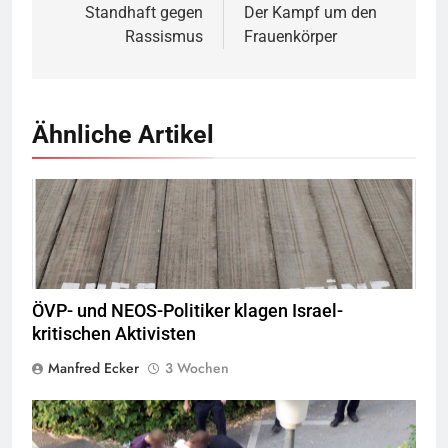
Standhaft gegen
Der Kampf um den
Rassismus
Frauenkörper
Ähnliche Artikel
Montecruz Foto flickr,
Quelle
©
CC BY-SA 2.0
ÖVP- und NEOS-Politiker klagen Israel-
kritischen Aktivisten
Manfred Ecker
3 Wochen
Jugendliche verlieren im öffentlichen Raum zunehmend ihre
Freiheiten,
Quelle
© Armin Kübelbeck
CC-BY-SA-3.0