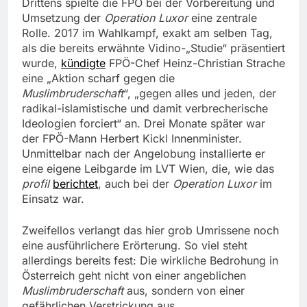
Drittens spielte die FPÖ bei der Vorbereitung und
Umsetzung der
Operation Luxor
eine zentrale
Rolle. 2017 im Wahlkampf, exakt am selben Tag,
als die bereits erwähnte Vidino-„Studie“ präsentiert
wurde,
kündigte
FPÖ-Chef Heinz-Christian Strache
eine „Aktion scharf gegen die
Muslimbruderschaft
“, „gegen alles und jeden, der
radikal-islamistische und damit verbrecherische
Ideologien forciert“ an. Drei Monate später war
der FPÖ-Mann Herbert Kickl Innenminister.
Unmittelbar nach der Angelobung installierte er
eine eigene Leibgarde im LVT Wien, die, wie das
profil
berichtet
, auch bei der
Operation Luxor
im
Einsatz war.
Zweifellos verlangt das hier grob Umrissene noch
eine ausführlichere Erörterung. So viel steht
allerdings bereits fest: Die wirkliche Bedrohung in
Österreich geht nicht von einer angeblichen
Muslimbruderschaft
aus, sondern von einer
gefährlichen Verstrickung aus