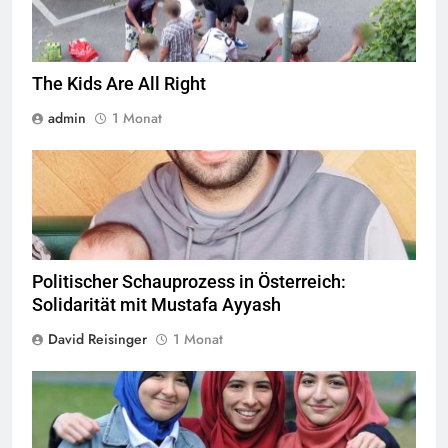
The Kids Are All Right
admin
1 Monat
© Twitter Mustafa ayyash
Politischer Schauprozess in Österreich:
Solidarität mit Mustafa Ayyash
David Reisinger
1 Monat
Das Kopftuchverbot hat nur den Zweck Muslime zu stigmatisieren,
Quelle
©
CC-BY-2.0