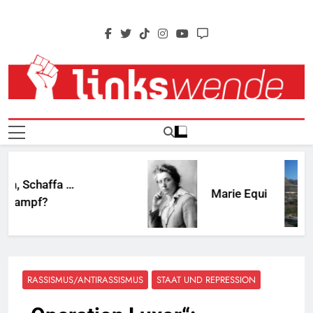
Skip
to
content
Linkswende Jetzt!
Zeitschrift Für Internationale Solidarität
chaffa …
Marie Equi
pf?
RASSISMUS/ANTIRASSISMUS
STAAT UND REPRESSION