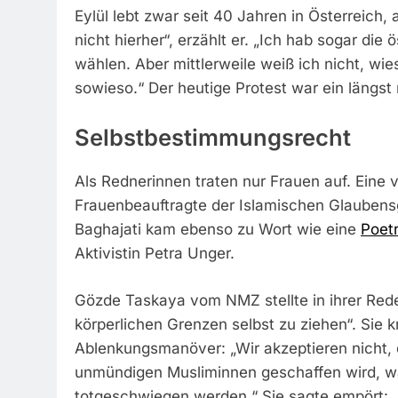
Eylül lebt zwar seit 40 Jahren in Österreich,
nicht hierher“, erzählt er. „Ich hab sogar di
wählen. Aber mittlerweile weiß ich nicht, wi
sowieso.“ Der heutige Protest war ein längst
Selbstbestimmungsrecht
Als Rednerinnen traten nur Frauen auf. Eine 
Frauenbeauftragte der Islamischen Glaubensg
Baghajati kam ebenso zu Wort wie eine
Poet
Aktivistin Petra Unger.
Gözde Taskaya vom NMZ stellte in ihrer Rede 
körperlichen Grenzen selbst zu ziehen“. Sie k
Ablenkungsmanöver: „Wir akzeptieren nicht, d
unmündigen Musliminnen geschaffen wird, wäh
totgeschwiegen werden.“ Sie sagte empört: „