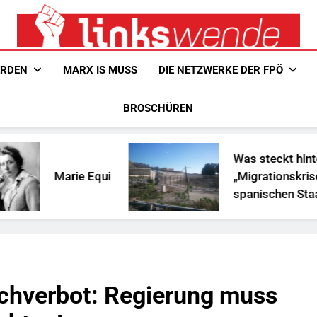
Linkswende Jetzt!
Zeitschrift Für Internationale Solidarität
ERDEN
MARX IS MUSS
DIE NETZWERKE DER FPÖ
BROSCHÜREN
Was steckt hinter der
ie Equi
„Migrationskrise“ des
spanischen Staates in
Nordafrika?
chverbot: Regierung muss