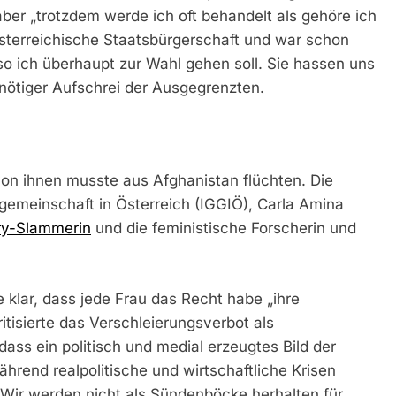
 aber „trotzdem werde ich oft behandelt als gehöre ich
e österreichische Staatsbürgerschaft und war schon
eso ich überhaupt zur Wahl gehen soll. Sie hassen uns
 nötiger Aufschrei der Ausgegrenzten.
von ihnen musste aus Afghanistan flüchten. Die
emeinschaft in Österreich (IGGIÖ), Carla Amina
ry-Slammerin
und die feministische Forscherin und
klar, dass jede Frau das Recht habe „ihre
ritisierte das Verschleierungsverbot als
ass ein politisch und medial erzeugtes Bild der
rend realpolitische und wirtschaftliche Krisen
Wir werden nicht als Sündenböcke herhalten für