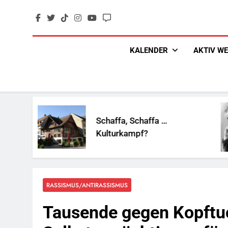
Skip
to
content
KALENDER
AKTIV W
Schaffa, Schaffa …
Mar
Kulturkampf?
RASSISMUS/ANTIRASSISMUS
Tausende gegen Kopftu