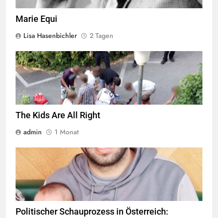
Marie Equi
Lisa Hasenbichler
2 Tagen
Jugendliche verlieren im öffentlichen Raum zunehmend ihre
Freiheiten,
Quelle
© Armin Kübelbeck
CC-BY-SA-3.0
The Kids Are All Right
admin
1 Monat
© Twitter Mustafa ayyash
Politischer Schauprozess in Österreich: