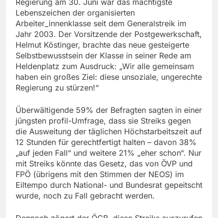
Regierung am 30. Juni war das mächtigste
Lebenszeichen der organisierten
Arbeiter_innenklasse seit dem Generalstreik im
Jahr 2003. Der Vorsitzende der Postgewerkschaft,
Helmut Köstinger, brachte das neue gesteigerte
Selbstbewusstsein der Klasse in seiner Rede am
Heldenplatz zum Ausdruck: „Wir alle gemeinsam
haben ein großes Ziel: diese unsoziale, ungerechte
Regierung zu stürzen!“
Überwältigende 59% der Befragten sagten in einer
jüngsten profil-Umfrage, dass sie Streiks gegen
die Ausweitung der täglichen Höchstarbeitszeit auf
12 Stunden für gerechtfertigt halten – davon 38%
„auf jeden Fall“ und weitere 21% „eher schon“. Nur
mit Streiks könnte das Gesetz, das von ÖVP und
FPÖ (übrigens mit den Stimmen der NEOS) im
Eiltempo durch National- und Bundesrat gepeitscht
wurde, noch zu Fall gebracht werden.
Dennoch zögert der ÖGB, diese Streiks auszurufen