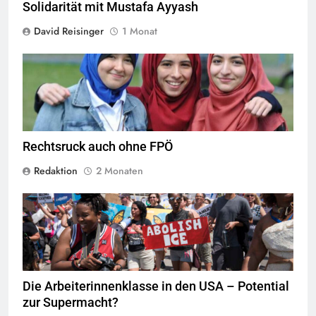
Solidarität mit Mustafa Ayyash
David Reisinger
1 Monat
Das Kopftuchverbot hat nur den Zweck Muslime zu stigmatisieren,
Quelle
©
CC-BY-2.0
Rechtsruck auch ohne FPÖ
Redaktion
2 Monaten
Am 30. Juni 2018 versammelten sich etwa 10.000 Menschen in der
Innenstadt von Minneapolis und marschierten durch die Straßen,
um gegen die Trennung von immigrierten Kindern von ihren
Familien zu protestieren. Die Demonstranten forderten die
Abschaffung der ICE (U.S. Immigration and Customs
Enforcement).
Quelle
© Fibonacci Blue,
CC-BY-2.0
Die Arbeiterinnenklasse in den USA – Potential
zur Supermacht?