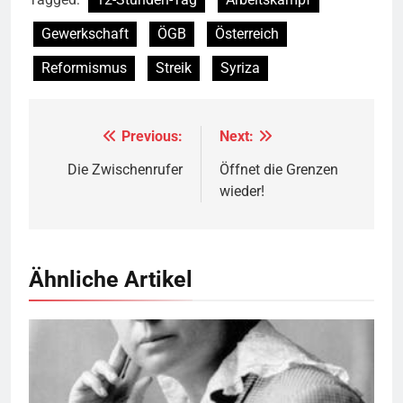
Gewerkschaft
ÖGB
Österreich
Reformismus
Streik
Syriza
Previous:
Next:
Beitragsnavigation
Die Zwischenrufer
Öffnet die Grenzen
wieder!
Ähnliche Artikel
Marie Equi,
Quelle
© Public Domain