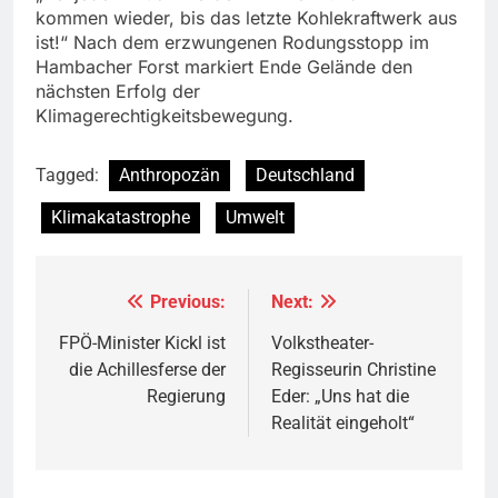
kommen wieder, bis das letzte Kohlekraftwerk aus
ist!“ Nach dem erzwungenen Rodungsstopp im
Hambacher Forst markiert Ende Gelände den
nächsten Erfolg der
Klimagerechtigkeitsbewegung.
Tagged:
Anthropozän
Deutschland
Klimakatastrophe
Umwelt
Previous:
Next:
Beitragsnavigation
FPÖ-Minister Kickl ist
Volkstheater-
die Achillesferse der
Regisseurin Christine
Regierung
Eder: „Uns hat die
Realität eingeholt“