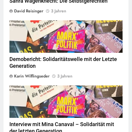
Sahra Wagenknecht: Die Selbstgerechten
David Reisinger
3 Jahren
© linkswende.org,
CC-BY-SA-1.0
Demobericht: Solidaritätswelle mit der Letzte
Generation
Karin Wilflingseder
3 Jahren
© linkswende.org,
CC-BY-SA-1.0
Interview mit Mina Canaval – Solidarität mit
der letzten Generation