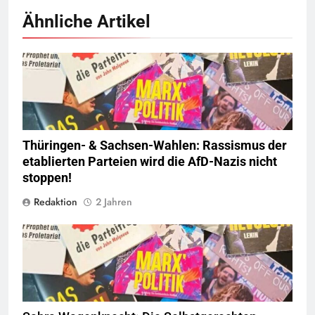
Ähnliche Artikel
© linkswende.org,
CC-BY-SA-1.0
Thüringen- & Sachsen-Wahlen: Rassismus der
etablierten Parteien wird die AfD-Nazis nicht
stoppen!
Redaktion
2 Jahren
© linkswende.org,
CC-BY-SA-1.0