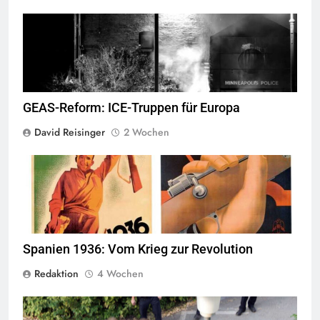
George Floyd Aufstand © Chad Davis.jpg
GEAS-Reform: ICE-Truppen für Europa
David Reisinger
2 Wochen
© Wikimedia Commons
Quelle
Spanien 1936: Vom Krieg zur Revolution
Redaktion
4 Wochen
Jugendliche verlieren im öffentlichen Raum zunehmend ihre
Freiheiten,
Quelle
© Armin Kübelbeck
CC-BY-SA-3.0