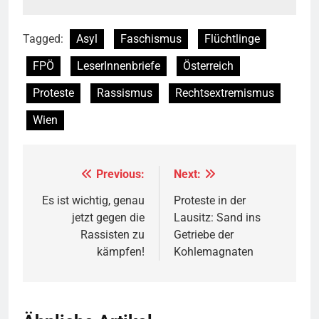
Tagged:
Asyl
Faschismus
Flüchtlinge
FPÖ
LeserInnenbriefe
Österreich
Proteste
Rassismus
Rechtsextremismus
Wien
Previous:
Next:
Beitragsnavigation
Es ist wichtig, genau
Proteste in der
jetzt gegen die
Lausitz: Sand ins
Rassisten zu
Getriebe der
kämpfen!
Kohlemagnaten