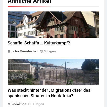
Ähnliche Artikel
Rotes Haus, Dornbirn,
Quelle
© Böhringer Friedrich
CC BY-SA 2.5
Wikimedia Commons
Schaffa, Schaffa … Kulturkampf?
Echo Vinasha Lex
2 Tagen
Valla de la Frontera zwischen Ceuta und Marokko.
Quelle
©
Xemenendura, CA-
BY-SA-3.0
Was steckt hinter der „Migrationskrise“ des
spanischen Staates in Nordafrika?
Redaktion
7 Tagen