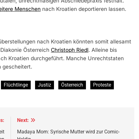
utalen, unrechtmäßigen Abschiebepraxis festhält.
eitere Menschen
nach Kroatien deportieren lassen.
überstellungen nach Kroatien könnten somit allesamt
r Diakonie Österreich
Christoph Riedl
. Alleine bis
ach Kroatien durchgeführt. Manche Unrechtstaten
gescheitert.
Flüchtlinge
Justiz
Österreich
Proteste
s:
Next:
it
Madaya Mom: Syrische Mutter wird zur Comic-