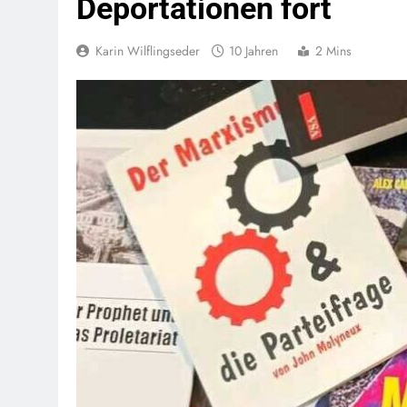
Deportationen fort
Karin Wilflingseder
10 Jahren
2 Mins