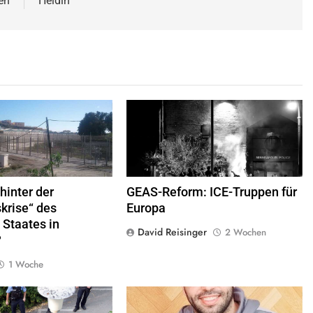
en
Heldin
 Frontera zwischen Ceuta und
George Floyd Aufstand © Chad Davis.jpg
elle
© Xemenendura, CA-
BY-
SA-3.0
hinter der
GEAS-Reform: ICE-Truppen für
krise“ des
Europa
 Staates in
David Reisinger
2 Wochen
?
1 Woche
rlieren im öffentlichen Raum
© Twitter Mustafa ayyash
e Freiheiten,
Quelle
© Armin