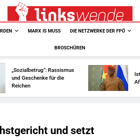
Linkswende Jetzt!
Zeitschrift Für Internationale Solidarität
ERDEN
MARX IS MUSS
DIE NETZWERKE DER FPÖ
BROSCHÜREN
rug“: Rassismus
Ist Traoré die Lös
nke für die
Afrika?
hstgericht und setzt