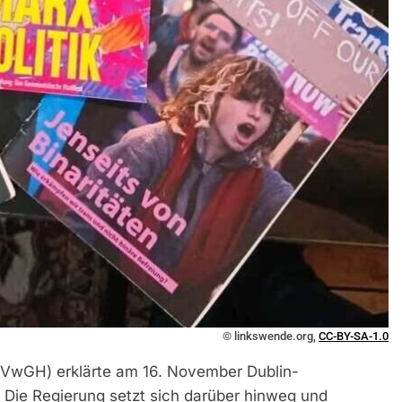
© linkswende.org,
CC-BY-SA-1.0
 (VwGH) erklärte am 16. November Dublin-
 Die Regierung setzt sich darüber hinweg und