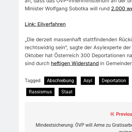
an, dass das ÖVP-Innenministerium an der br
Minister Wolfgang Sobotka will rund
2.000 w
Link: Eilverfahren
„Die derzeit massenhaft stattfindenden Rück
rechtswidrig sein“, sagte der Asylexperte de
Oktober hat Österreich 300 Deportationen n
sind durch
heftigen Widerstand
in Gemeinden 
Tagged:
Abschiebung
Asyl
Deportation
Rassismus
Staat
Previou
Beitragsnavigation
Mindestsicherung: ÖVP will Arme zu Gratisarbe