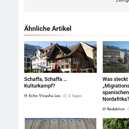
zwing
Ähnliche Artikel
Rotes Haus, Dornbirn,
Quelle
© Böhringer
Valla de la
Friedrich
CC BY-SA 2.5
Wikimedia
Marokko.
Qu
Commons
Schaffa, Schaffa …
Was steckt 
Kulturkampf?
„Migrations
spanischen
Echo Vinasha Lex
2 Tagen
Nordafrika
Redaktion
Montecruz Foto flickr,
Quelle
©
CC BY-SA
Jugendliche ve
2.0
zunehmend ihr