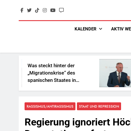
Skip
to
content
KALENDER
AKTIV W
 steckt hinter der
„Sozialbet
grationskrise“ des
und Gesche
nischen Staates in
Reichen
rdafrika?
RASSISMUS/ANTIRASSISMUS
STAAT UND REPRESSION
Regierung ignoriert Höc