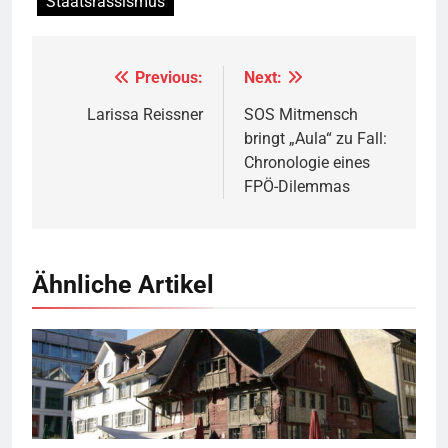
Staatsrassismus
Previous:
Next:
Beitragsnavigation
Larissa Reissner
SOS Mitmensch
bringt „Aula“ zu Fall:
Chronologie eines
FPÖ-Dilemmas
Ähnliche Artikel
Rotes Haus, Dornbirn,
Quelle
© Böhringer Friedrich
CC BY-SA 2.5
Wikimedia Commons