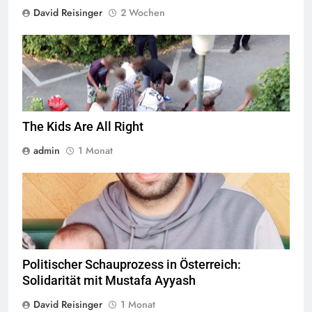
David Reisinger
2 Wochen
Jugendliche verlieren im öffentlichen Raum zunehmend ihre
Freiheiten,
Quelle
© Armin Kübelbeck
CC-BY-SA-3.0
The Kids Are All Right
admin
1 Monat
© Twitter Mustafa ayyash
Politischer Schauprozess in Österreich:
Solidarität mit Mustafa Ayyash
David Reisinger
1 Monat