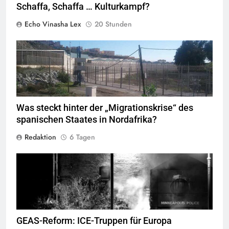
Schaffa, Schaffa … Kulturkampf?
Echo Vinasha Lex
20 Stunden
Valla de la Frontera zwischen Ceuta und Marokko.
Quelle
©
Xemenendura, CA-
BY-SA-3.0
Was steckt hinter der „Migrationskrise“ des
spanischen Staates in Nordafrika?
Redaktion
6 Tagen
George Floyd Aufstand © Chad Davis.jpg
GEAS-Reform: ICE-Truppen für Europa