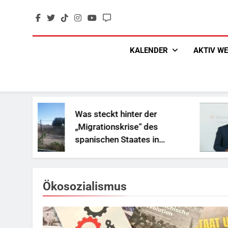
Skip
to
content
KALENDER
AKTIV W
Was steckt hinter der
„Migrationskrise“ des
spanischen Staates in
Nordafrika?
Ökosozialismus