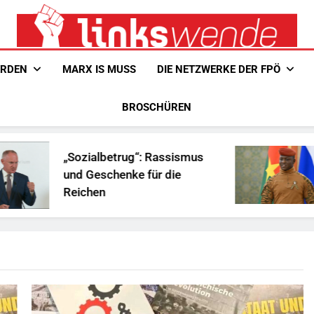
Linkswende Jetzt!
Zeitschrift Für Internationale Solidarität
ERDEN
MARX IS MUSS
DIE NETZWERKE DER FPÖ
BROSCHÜREN
„Sozialbetrug“: Rassismus
Ist Tra
und Geschenke für die
Afrika
Reichen