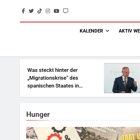
Skip
to
content
KALENDER
AKTIV W
Was steckt hinter der
„Soz
„Migrationskrise“ des
und 
spanischen Staates in
Reic
Nordafrika?
Hunger