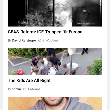
George Floyd Aufstand © Chad Davis.jpg
GEAS-Reform: ICE-Truppen für Europa
David Reisinger
2 Wochen
Jugendliche verlieren im öffentlichen Raum zunehmend ihre
Freiheiten,
Quelle
© Armin Kübelbeck
CC-BY-SA-3.0
The Kids Are All Right
admin
1 Monat
© Twitter Mustafa ayyash