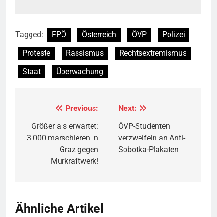
Tagged:
FPÖ
Österreich
ÖVP
Polizei
Proteste
Rassismus
Rechtsextremismus
Staat
Überwachung
Previous:
Next:
Beitragsnavigation
Größer als erwartet:
ÖVP-Studenten
3.000 marschieren in
verzweifeln an Anti-
Graz gegen
Sobotka-Plakaten
Murkraftwerk!
Ähnliche Artikel