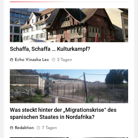
Rotes Haus, Dornbirn,
Quelle
© Böhringer Friedrich
CC BY-SA 2.5
Wikimedia Commons
Schaffa, Schaffa … Kulturkampf?
Echo Vinasha Lex
2 Tagen
Valla de la Frontera zwischen Ceuta und Marokko.
Quelle
©
Xemenendura, CA-
BY-SA-3.0
Was steckt hinter der „Migrationskrise“ des
spanischen Staates in Nordafrika?
Redaktion
7 Tagen