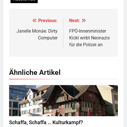
Previous:
Next:
Beitragsnavigation
Janelle Monáe: Dirty
FPÖ-Innenminister
Computer
Kickl wirbt Neonazis
für die Polizei an
Ähnliche Artikel
Rotes Haus, Dornbirn,
Quelle
© Böhringer Friedrich
CC BY-SA 2.5
Wikimedia Commons
Schaffa, Schaffa … Kulturkampf?