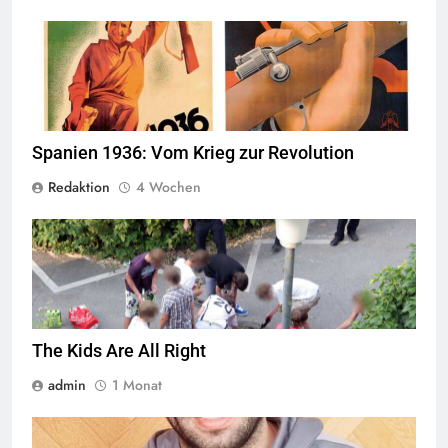
© Wikimedia Commons
Quelle
Spanien 1936: Vom Krieg zur Revolution
Redaktion
4 Wochen
Jugendliche verlieren im öffentlichen Raum zunehmend ihre
Freiheiten,
Quelle
© Armin Kübelbeck
CC-BY-SA-3.0
The Kids Are All Right
admin
1 Monat
© Twitter Mustafa ayyash