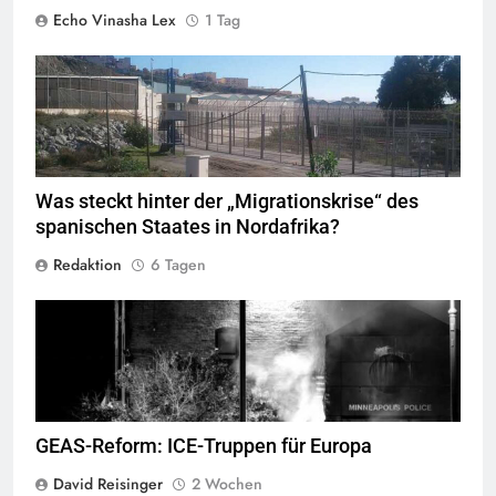
Echo Vinasha Lex
1 Tag
Valla de la Frontera zwischen Ceuta und Marokko.
Quelle
©
Xemenendura, CA-
BY-SA-3.0
Was steckt hinter der „Migrationskrise“ des
spanischen Staates in Nordafrika?
Redaktion
6 Tagen
George Floyd Aufstand © Chad Davis.jpg
GEAS-Reform: ICE-Truppen für Europa
David Reisinger
2 Wochen