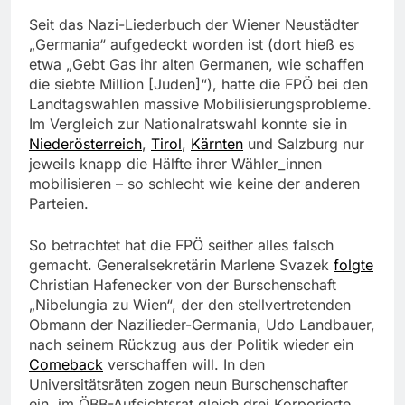
Seit das Nazi-Liederbuch der Wiener Neustädter
„Germania“ aufgedeckt worden ist (dort hieß es
etwa „Gebt Gas ihr alten Germanen, wie schaffen
die siebte Million [Juden]“), hatte die FPÖ bei den
Landtagswahlen massive Mobilisierungsprobleme.
Im Vergleich zur Nationalratswahl konnte sie in
Niederösterreich
,
Tirol
,
Kärnten
und Salzburg nur
jeweils knapp die Hälfte ihrer Wähler_innen
mobilisieren – so schlecht wie keine der anderen
Parteien.
So betrachtet hat die FPÖ seither alles falsch
gemacht. Generalsekretärin Marlene Svazek
folgte
Christian Hafenecker von der Burschenschaft
„Nibelungia zu Wien“, der den stellvertretenden
Obmann der Nazilieder-Germania, Udo Landbauer,
nach seinem Rückzug aus der Politik wieder ein
Comeback
verschaffen will. In den
Universitätsräten zogen neun Burschenschafter
ein, im ÖBB-Aufsichtsrat gleich drei Korporierte,