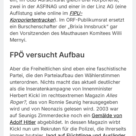
zwei in der ASFINAG und einer in der Linz AG (eine
Auflistung siehe online im
FIPU-
Korporiertentracker
). Im ORF-Publikumsrat ersetzt
ein Burschenschafter der „Brixia Innsbruck“ gar
den Vorsitzenden des Mauthausen Komitees Willi
Mernyi.
FPÖ versucht Aufbau
Aber die Freiheitlichen sind eben eine faschistische
Partei, die den Parteiaufbau den Wählerstimmen
unterordnen. Nichts macht das aktuell deutlicher
als die Inseratenkampagne von Innenminister
Herbert Kickl im rechtsextremen Magazin
Alles
Roger?
, das von Ronnie Seunig herausgegeben
wird und von Neonazis gelesen wird. 2003 war
auf Seunigs Zimmerdecke noch ein
Gemälde von
Adolf Hitler
abgebildet. In dessen Magazin wirbt
Kickl nun um Rekruten für die Polizei, die ihrerseits
immer brutaler
Jagd auf Flüchtlinge und Ausländer