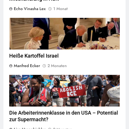
Echo Vinasha Lex
1 Monat
Trump war sich der Ironie, die US-Niederlage gerade in Versailles
zu unterzeichnen, sicher nicht bewusst Foto: Screenshot CRUX und
CNN-News18
Heiße Kartoffel Israel
Manfred Ecker
2 Monaten
Am 30. Juni 2018 versammelten sich etwa 10.000 Menschen in der
Innenstadt von Minneapolis und marschierten durch die Straßen,
um gegen die Trennung von immigrierten Kindern von ihren
Familien zu protestieren. Die Demonstranten forderten die
Abschaffung der ICE (U.S. Immigration and Customs
Enforcement).
Quelle
© Fibonacci Blue,
CC-BY-2.0
Die Arbeiterinnenklasse in den USA – Potential
zur Supermacht?