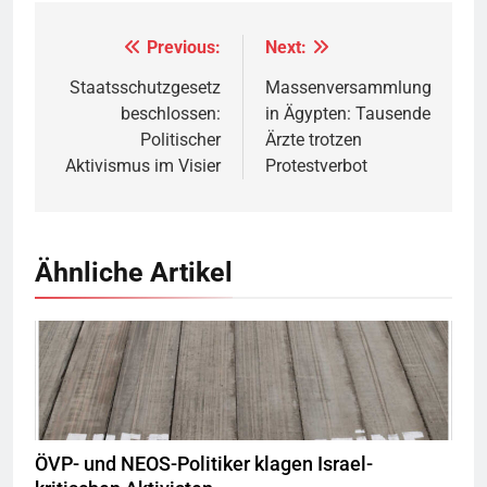
Previous:
Next:
Beitragsnavigation
Staatsschutzgesetz
Massenversammlung
beschlossen:
in Ägypten: Tausende
Politischer
Ärzte trotzen
Aktivismus im Visier
Protestverbot
Ähnliche Artikel
Montecruz Foto flickr,
Quelle
©
CC BY-SA 2.0
ÖVP- und NEOS-Politiker klagen Israel-