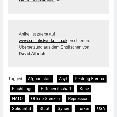
Artikel ist zuerst auf
www.socialistworker.co.uk
erschienen.
Übersetzung aus dem Englischen von
David Albrich
.
Tagged:
Afghanistan
Asyl
Festung Europa
Flüchtlinge
Hilfsbereitschaft
Krise
NATO
Offene Grenzen
Repression
Solidarität
Staat
Syrien
Türkei
USA