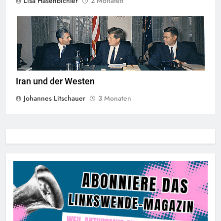
Lisa Hasenbichler
2 Monaten
Der Shah von Iran mit John F. Kennedy im Weißen Haus,
Quelle
©
Robert Knudsen Public Domain Mark 1.0.
Iran und der Westen
Johannes Litschauer
3 Monaten