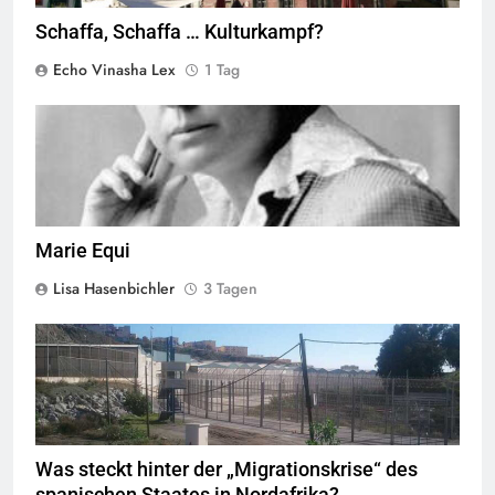
Schaffa, Schaffa … Kulturkampf?
Echo Vinasha Lex
1 Tag
Marie Equi,
Quelle
© Public Domain
Marie Equi
Lisa Hasenbichler
3 Tagen
Valla de la Frontera zwischen Ceuta und Marokko.
Quelle
©
Xemenendura, CA-
BY-SA-3.0
Was steckt hinter der „Migrationskrise“ des
spanischen Staates in Nordafrika?