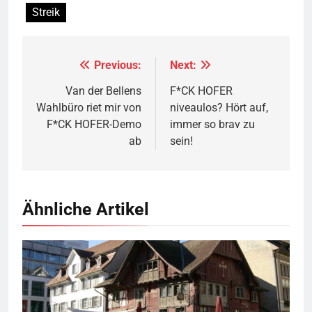
Streik
Previous:
Next:
Beitragsnavigation
Van der Bellens
F*CK HOFER
Wahlbüro riet mir von
niveaulos? Hört auf,
F*CK HOFER-Demo
immer so brav zu
ab
sein!
Ähnliche Artikel
Rotes Haus, Dornbirn,
Quelle
© Böhringer Friedrich
CC BY-SA 2.5
Wikimedia Commons