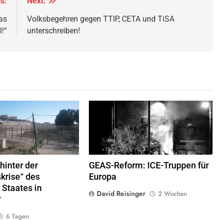
s:
Next:
as
Volksbegehren gegen TTIP, CETA und TiSA
l!“
unterschreiben!
 Frontera zwischen Ceuta und
George Floyd Aufstand © Chad Davis.jpg
elle
© Xemenendura, CA-
BY-
SA-3.0
hinter der
GEAS-Reform: ICE-Truppen für
krise“ des
Europa
 Staates in
David Reisinger
2 Wochen
?
6 Tagen