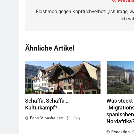
Previou
Beitragsnavigation
Flashmob gegen Kopftuchverbot: „Ich trage, w
ich wil
Ähnliche Artikel
Rotes Haus, Dornbirn,
Quelle
© Böhringer
Valla de la
Friedrich
CC BY-SA 2.5
Wikimedia
Marokko.
Qu
Commons
Schaffa, Schaffa …
Was steckt 
Kulturkampf?
„Migrations
spanischen
Echo Vinasha Lex
1 Tag
Nordafrika
Redaktion