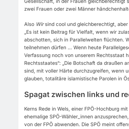
Gesellschaft, in der Frauen gleichberechtigt s
zwei Frauen oder zwei Männer händchenhalte
Also
Wir
sind cool und gleichberechtigt, abe
„Es ist kein Beitrag für Vielfalt, wenn wir z
abschotten, sich in Parallelwelten flüchte
teilnehmen dürfen … Wenn heute Parallelgese
Verfassung noch von unserem Rechtsstaat ha
Rechtsstaates“: „Die Botschaft da draußen a
sind, mit voller Härte durchzugreifen, wen
glauben, totalitäre islamistische Parolen in 
Spagat zwischen links und re
Kerns Rede in Wels, einer FPÖ-Hochburg mit 
ehemalige SPÖ-Wähler_innen anzusprechen, ih
von der FPÖ abwenden. Die SPÖ meint offensic