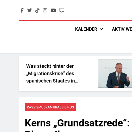
Skip
to
content
KALENDER
AKTIV W
Was steckt hinter der
„Sozial
„Migrationskrise“ des
und Ges
spanischen Staates in
Reichen
Nordafrika?
RASSISMUS/ANTIRASSISMUS
Kerns „Grundsatzrede“: 