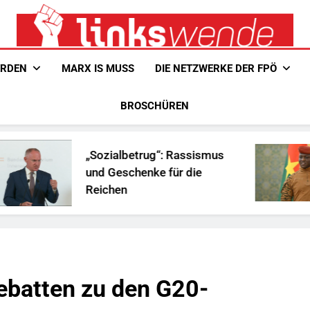
Linkswende Jetzt!
Zeitschrift Für Internationale Solidarität
ERDEN
MARX IS MUSS
DIE NETZWERKE DER FPÖ
BROSCHÜREN
„Sozialbetrug“: Rassismus
und Geschenke für die
Reichen
Debatten zu den G20-