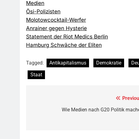
Medien
Ösi-Polizisten
Molotowcocktail-Werfer
Anrainer gegen Hysterie
Statement der Riot Medics Berlin
Hamburg Schwäche der Eliten
Tagged:
Antikapitalismus
Demokratie
Deu
Staat
Previou
Beitragsnavigation
Wie Medien nach G20 Politik mach