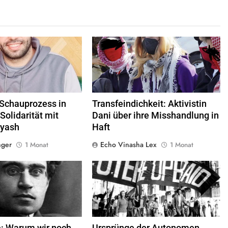
© Twitter Mustafa ayyash
© privat alle Rechte vorbehalten
 Schauprozess in
Transfeindichkeit: Aktivistin
 Solidarität mit
Dani über ihre Misshandlung in
yyash
Haft
nger
Echo Vinasha Lex
1 Monat
1 Monat
io Gramsci © Public Domain
Demonstration von Potereoperaio,
Quelle
©
Public Domain