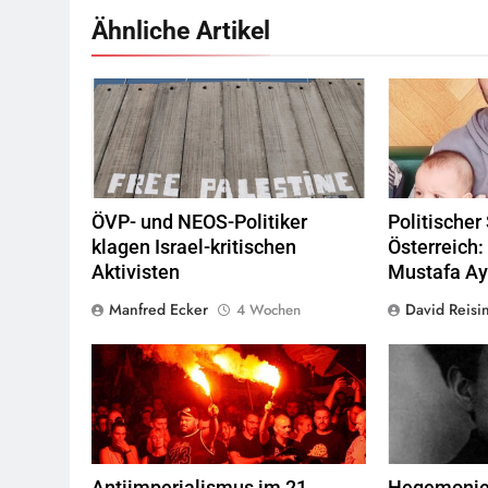
Ähnliche Artikel
Montecruz Foto flickr,
Quelle
©
CC BY-SA
2.0
ÖVP- und NEOS-Politiker
Politischer
klagen Israel-kritischen
Österreich:
Aktivisten
Mustafa A
Manfred Ecker
David Reisi
4 Wochen
Hafenarbeiter blockieren
Anton
Waffenlieferungen in Piräus, Griechenland