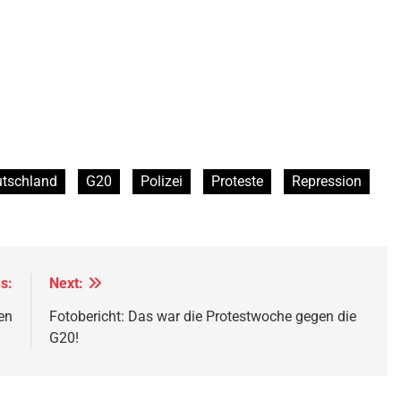
tschland
G20
Polizei
Proteste
Repression
s:
Next:
en
Fotobericht: Das war die Protestwoche gegen die
G20!