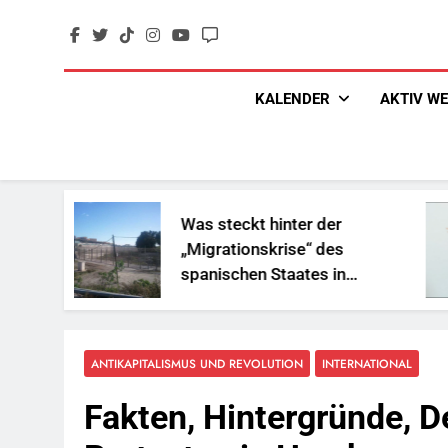
Skip
to
content
KALENDER
AKTIV W
Was steckt hinter der
„Migrationskrise“ des
spanischen Staates in
Nordafrika?
ANTIKAPITALISMUS UND REVOLUTION
INTERNATIONAL
Fakten, Hintergründe, 